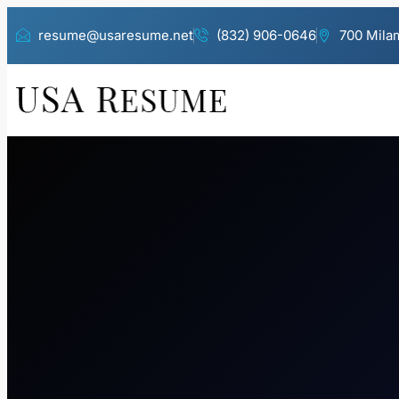
resume@usaresume.net
(832) 906-0646
700 Milam