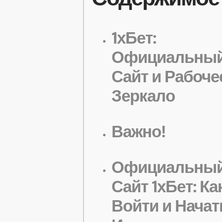
1хБет:
Официальны
Сайт и Рабоче
Зеркало
Важно!
Официальны
Сайт 1хБет: Ка
Войти и Начат