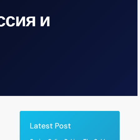
ссия и
Latest Post