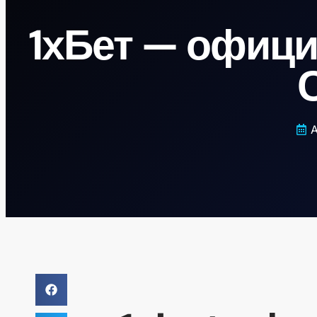
1хБет — офици
A