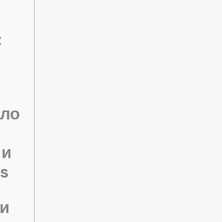
:
ало
 и
s
 и