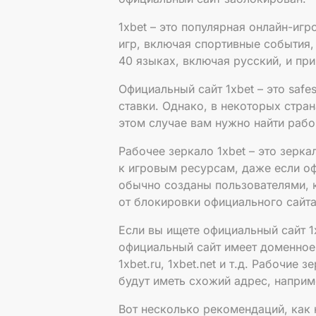
1xbet – это популярная онлайн-иг
игр, включая спортивные события, 
40 языках, включая русский, и пр
Официальный сайт 1xbet – это safe
ставки. Однако, в некоторых стра
этом случае вам нужно найти рабо
Рабочее зеркало 1xbet – это зерка
к игровым ресурсам, даже если о
обычно созданы пользователями, к
от блокировки официального сайта
Если вы ищете официальный сайт 1x
официальный сайт имеет доменное 
1xbet.ru, 1xbet.net и т.д. Рабочие
будут иметь схожий адрес, например
Вот несколько рекомендаций, как 