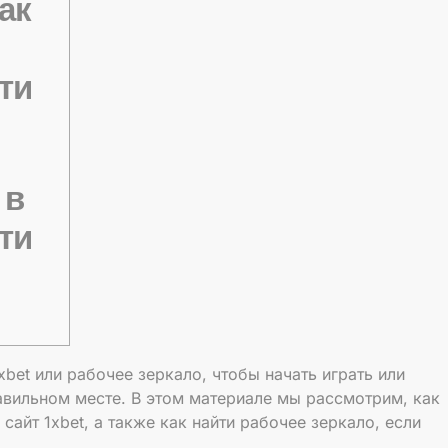
ак
ти
 в
ти
bet или рабочее зеркало, чтобы начать играть или
равильном месте. В этом материале мы рассмотрим, как
сайт 1xbet, а также как найти рабочее зеркало, если