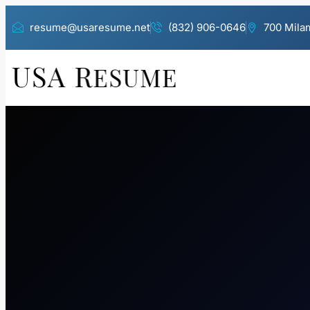
resume@usaresume.net
(832) 906-0646
700 Milam