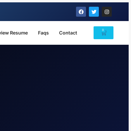
0
view Resume
Faqs
Contact