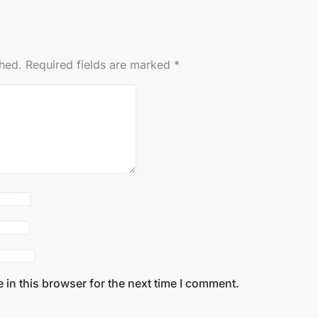
shed.
Required fields are marked
*
in this browser for the next time I comment.