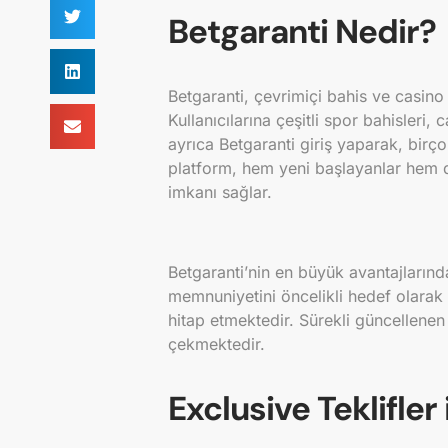
Betgaranti Nedir?
Betgaranti, çevrimiçi bahis ve casino 
Kullanıcılarına çeşitli spor bahisleri
ayrıca
Betgaranti giriş
yaparak, birçok
platform, hem yeni başlayanlar hem d
imkanı sağlar.
Betgaranti’nin en büyük avantajlarından
memnuniyetini öncelikli hedef olarak 
hitap etmektedir. Sürekli güncellenen
çekmektedir.
Exclusive Teklifler 