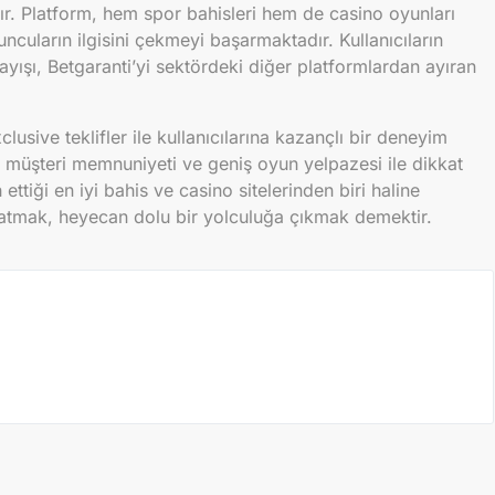
ır. Platform, hem spor bahisleri hem de casino oyunları
ncuların ilgisini çekmeyi başarmaktadır. Kullanıcıların
ayışı, Betgaranti’yi sektördeki diğer platformlardan ayıran
usive teklifler ile kullanıcılarına kazançlı bir deneyim
müşteri memnuniyeti ve geniş oyun yelpazesi ile dikkat
ttiği en iyi bahis ve casino sitelerinden biri haline
 atmak, heyecan dolu bir yolculuğa çıkmak demektir.