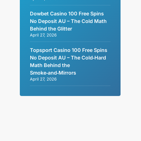
Dowbet Casino 100 Free Spins
No Deposit AU – The Cold Math
Behind the Glitter
April 27, 2026
Topsport Casino 100 Free Spins
No Deposit AU – The Cold‑Hard
Math Behind the
Smoke‑and‑Mirrors
April 27, 2026