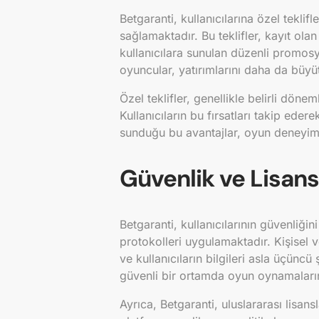
Betgaranti, kullanıcılarına özel tekli
sağlamaktadır. Bu teklifler, kayıt ol
kullanıcılara sunulan düzenli promos
oyuncular, yatırımlarını daha da büyüt
Özel teklifler, genellikle belirli dönem
Kullanıcıların bu fırsatları takip ed
sunduğu bu avantajlar, oyun deneyimi
Güvenlik ve Lisan
Betgaranti, kullanıcılarının güvenliğin
protokolleri uygulamaktadır. Kişisel v
ve kullanıcıların bilgileri asla üçünc
güvenli bir ortamda oyun oynamaları
Ayrıca, Betgaranti, uluslararası lisan