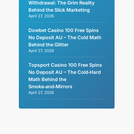
Withdrawal: The Grim Reality
Behind the Slick Marketing
April 27, 2026
Dowbet Casino 100 Free Spins
No Deposit AU – The Cold Math
Behind the Glitter
April 27, 2026
Topsport Casino 100 Free Spins
No Deposit AU – The Cold‑Hard
Math Behind the
Smoke‑and‑Mirrors
April 27, 2026