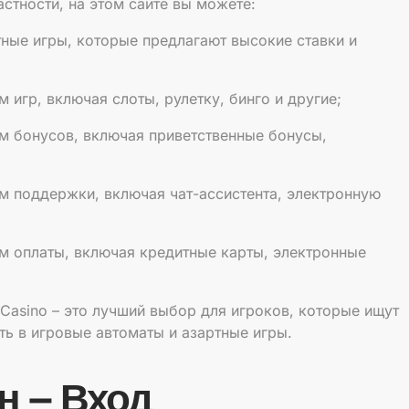
стности, на этом сайте вы можете:
тные игры, которые предлагают высокие ставки и
 игр, включая слоты, рулетку, бинго и другие;
м бонусов, включая приветственные бонусы,
м поддержки, включая чат-ассистента, электронную
м оплаты, включая кредитные карты, электронные
 Casino – это лучший выбор для игроков, которые ищут
ть в игровые автоматы и азартные игры.
н – Вход