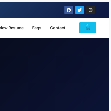
0
view Resume
Faqs
Contact