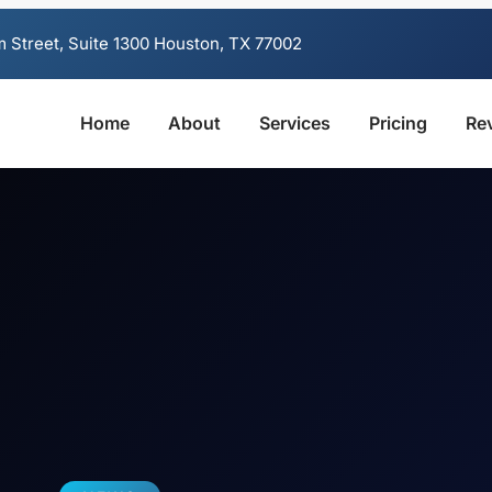
 Street, Suite 1300 Houston, TX 77002
Home
About
Services
Pricing
Re