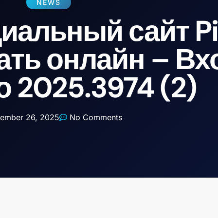
NEWS
иальный сайт Pi
ать онлайн – Вх
 2025.3974 (2)
ember 26, 2025
No Comments