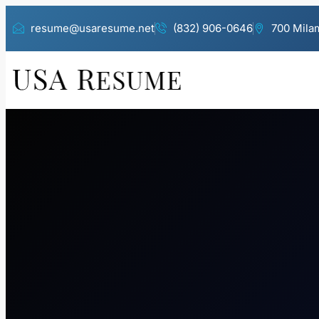
resume@usaresume.net
(832) 906-0646
700 Milam