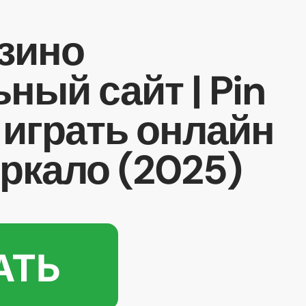
зино
ый сайт | Pin
 играть онлайн
еркало (2025)
АТЬ