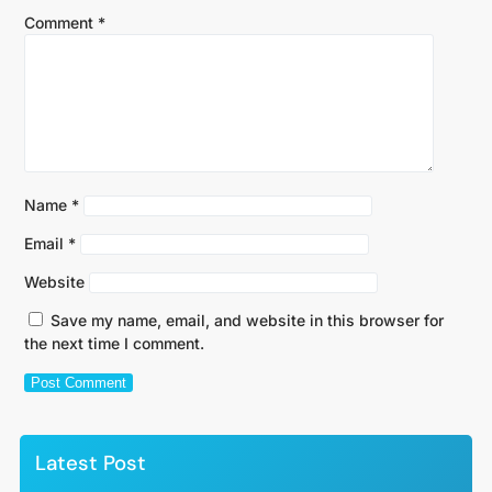
Comment
*
Name
*
Email
*
Website
Save my name, email, and website in this browser for
the next time I comment.
Latest Post