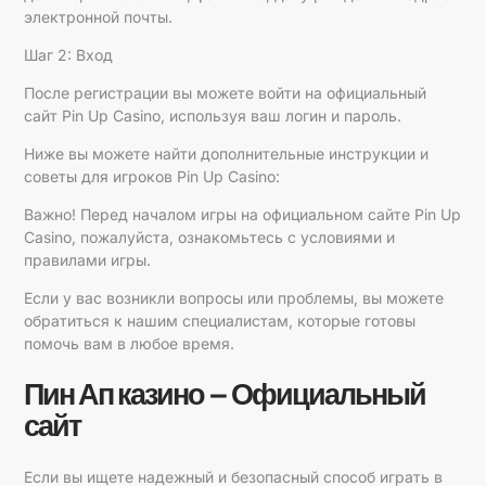
электронной почты.
Шаг 2: Вход
После регистрации вы можете войти на официальный
сайт Pin Up Casino, используя ваш логин и пароль.
Ниже вы можете найти дополнительные инструкции и
советы для игроков Pin Up Casino:
Важно! Перед началом игры на официальном сайте Pin Up
Casino, пожалуйста, ознакомьтесь с условиями и
правилами игры.
Если у вас возникли вопросы или проблемы, вы можете
обратиться к нашим специалистам, которые готовы
помочь вам в любое время.
Пин Ап казино – Официальный
сайт
Если вы ищете надежный и безопасный способ играть в