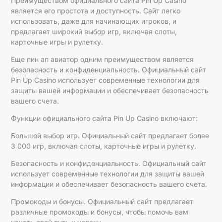
Преимуществом официального сайта Pin Up Casino
является его простота и доступность. Сайт легко
использовать, даже для начинающих игроков, и
предлагает широкий выбор игр, включая слоты,
карточные игры и рулетку.
Еще
пин ап авиатор
одним преимуществом является
безопасность и конфиденциальность. Официальный сайт
Pin Up Casino использует современные технологии для
защиты вашей информации и обеспечивает безопасность
вашего счета.
Функции официального сайта Pin Up Casino включают:
Большой выбор игр. Официальный сайт предлагает более
3 000 игр, включая слоты, карточные игры и рулетку.
Безопасность и конфиденциальность. Официальный сайт
использует современные технологии для защиты вашей
информации и обеспечивает безопасность вашего счета.
Промокоды и бонусы. Официальный сайт предлагает
различные промокоды и бонусы, чтобы помочь вам