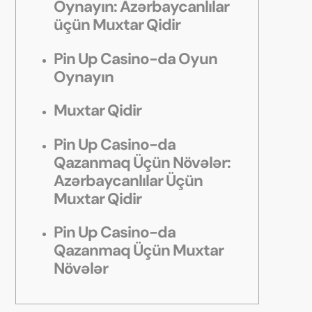
Oynayın: Azərbaycanlılar
üçün Muxtar Qidir
Pin Up Casino-da Oyun
Oynayın
Muxtar Qidir
Pin Up Casino-da
Qazanmaq Üçün Növələr:
Azərbaycanlılar Üçün
Muxtar Qidir
Pin Up Casino-da
Qazanmaq Üçün Muxtar
Növələr