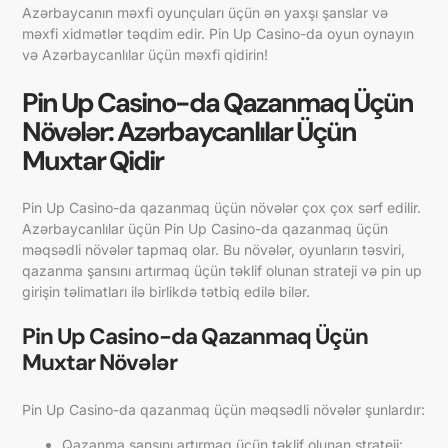
Azərbaycanın məxfi oyunçuları üçün ən yaxşı şanslar və
məxfi xidmətlər təqdim edir. Pin Up Casino-da oyun oynayın
və Azərbaycanlılar üçün məxfi qidirin!
Pin Up Casino-da Qazanmaq Üçün
Növələr: Azərbaycanlılar Üçün
Muxtar Qidir
Pin Up Casino-da qazanmaq üçün növələr çox çox sərf edilir.
Azərbaycanlılar üçün Pin Up Casino-da qazanmaq üçün
məqsədli növələr tapmaq olar. Bu növələr, oyunların təsviri,
qazanma şansını artırmaq üçün təklif olunan strateji və pin up
girişin təlimatları ilə birlikdə tətbiq edilə bilər.
Pin Up Casino-da Qazanmaq Üçün
Muxtar Növələr
Pin Up Casino-da qazanmaq üçün məqsədli növələr şunlardır:
Qazanma şansını artırmaq üçün təklif olunan strateji: