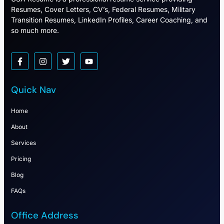
Resumes, Cover Letters, CV’s, Federal Resumes, Military
Transition Resumes, LinkedIn Profiles, Career Coaching, and
so much more.
Quick Nav
Home
About
Services
Pricing
Blog
FAQs
Office Address