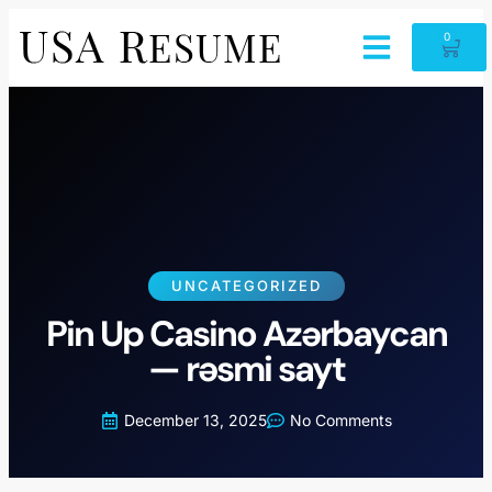
0
UNCATEGORIZED
Pin Up Casino Azərbaycan
— rəsmi sayt
December 13, 2025
No Comments