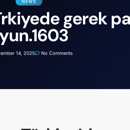
NEWS
rkiyede gerek par
yun.1603
ember 14, 2025
No Comments