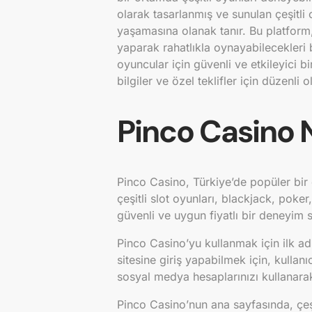
olarak tasarlanmış ve sunulan çeşitli 
yaşamasına olanak tanır. Bu platform, 
yaparak rahatlıkla oynayabilecekleri 
oyuncular için güvenli ve etkileyici bi
bilgiler ve özel teklifler için düzenli
Pinco Casino N
Pinco Casino, Türkiye’de popüler bir 
çeşitli slot oyunları, blackjack, poke
güvenli ve uygun fiyatlı bir deneyim
Pinco Casino’yu kullanmak için ilk a
sitesine giriş yapabilmek için, kullanı
sosyal medya hesaplarınızı kullanarak 
Pinco Casino’nun ana sayfasında, çeşi