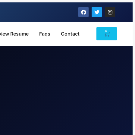
0
view Resume
Faqs
Contact