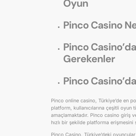
Oyun
Pinco Casino Ned
Pinco Casino’d
Gerekenler
Pinco Casino’da
Pinco online casino, Türkiye’de en po
platform, kullanıcılarına çeşitli oyun 
amaçlamaktadır. Pinco casino giriş ve 
hızlı bir şekilde platforma erişmesini 
Pinco Casino, Türkiye’deki oyuncular 