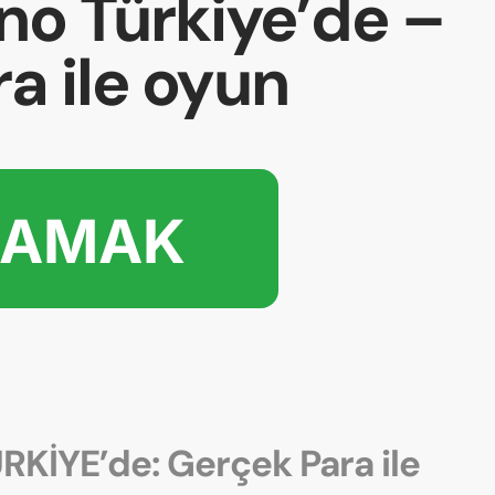
no Türkiye’de –
a ile oyun
AMAK
RKİYE’de: Gerçek Para ile