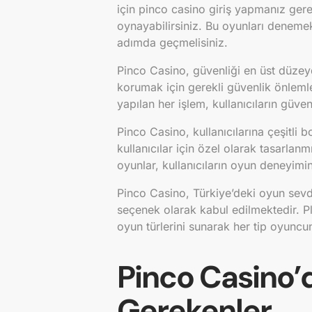
için pinco casino giriş yapmanız ger
oynayabilirsiniz. Bu oyunları denemek
adımda geçmelisiniz.
Pinco Casino, güvenliği en üst düzeyd
korumak için gerekli güvenlik önlemle
yapılan her işlem, kullanıcıların güven
Pinco Casino, kullanıcılarına çeşitli b
kullanıcılar için özel olarak tasarla
oyunlar, kullanıcıların oyun deneyimini
Pinco Casino, Türkiye’deki oyun sevdik
seçenek olarak kabul edilmektedir. Pl
oyun türlerini sunarak her tip oyuncu
Pinco Casino’
Gerekenler