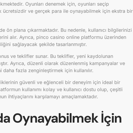
ekmektedir. Oyunları denemek için, oyunları seçip
 ücretsizdir ve gerçek para ile oynayabilmek için ekstra bir
e ön plana çıkarmaktadır. Bu nedenle, kullanıcı bilgilerinizi
rini alır. Ayrıca, pinco casino online platformu üzerinden
liğini sağlayacak şekilde tasarlanmıştır.
onus ve teklifler sunar. Bu teklifler, yeni kaydolunan
nmıştır. Ayrıca, düzenli olarak düzenlenmiş kampanyalar ve
 daha fazla zenginleştirmek için kullanılır.
lerinin güvenli ve eğlenceli bir deneyim için ideal bir
atformun kullanımı kolay ve kullanıcı dostu olup, çeşitli
nun ihtiyaçlarını karşılamayı amaçlamaktadır.
da Oynayabilmek İçin