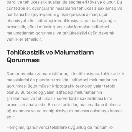
parol və təhlükəsizlik sualları da seçmələri tövsiyə olunur. Bu
cür tədbirlər, oyunçuların hesablarını təhlükəsiz saxlamaq və
hər hansı bir qeyri-qanuni girişin qarşısını almaq üçün
əhəmiyyətlidir. İstifadəçi identifikasiyası, yalnız başlanğıc
prosesidir, çünki müasir qumar platformaları istifadəçi
məlumatlarının qorunması və təhlükəsizliyi üçün davamlı
yeniliklər etməlidir.
Təhlükəsizlik və Məlumatların
Qorunması
Qumar oyunları zamanı istifadəçi identifikasiyası, təhlükəsizlik
məsələlərini ön planda tutmalıdır. İstifadəçi məlumatlarının
qorunması üçün müasir kriptoqrafik texnologiyalar tətbiq
olunur. Bu texnologiyalar, istifadəçi məlumatlarının
şifrələnməsi və təhlükəsiz serverlərdə saxlanılması kimi
prosesləri əhatə edir. Bu cür tədbirlər, məlumatların itirilməsi,
oğurlanması və ya manipulasiya olunmasını önləməyə kömək
edir.
Həmçinin, qanunverici tələblərə uyğunluq da mühüm rol