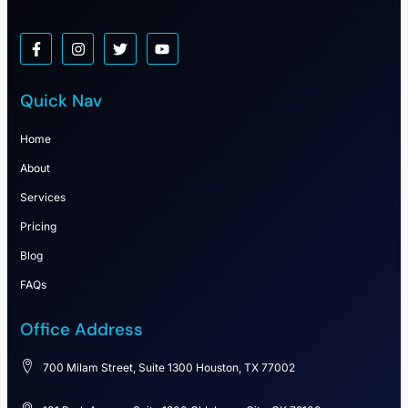
Quick Nav
Home
About
Services
Pricing
Blog
FAQs
Office Address
700 Milam Street, Suite 1300 Houston, TX 77002