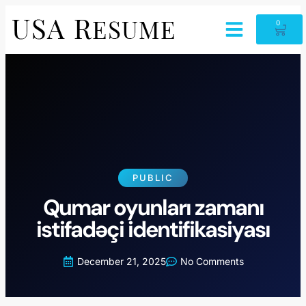
0
PUBLIC
Qumar oyunları zamanı
istifadəçi identifikasiyası
December 21, 2025
No Comments