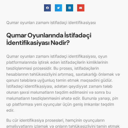
Qumar oyunları zamanı istifadəçi identifikasiyası
Qumar Oyunlarında İstifadəçi
İdentifikasiyası Nədir?
Qumar oyunları zamanı istifadəçi identifikasiyası, oyun
platformalarında iştirak edən istifadəçilərin kimliklərinin
təsdiqlənməsi prosesidir. Bu proses, istifadəçilərin
hesablarının təhlükəsizliyini artırmaq, saxtakarlığı önləmək və
qanuni tələblərə uyğunluq təmin etmək məqsədini güdür.
İstifadəçi identifikasiyası, adətən qeydiyyat zamanı tələb
olunan şəxsi məlumatların təqdim edilməsini və sonra bu
məlumatların təsdiqlənməsini əhatə edir. Bununla yanaşı,
pin
up
platforması yeni oyunçular üçün geniş imkanlar təqdim
edir.
Bu cür identifikasiya prosesləri, həmçinin oyunçuların
əməliyyatlarını izləmək və onların təhlükəsizliyini təmin etmək