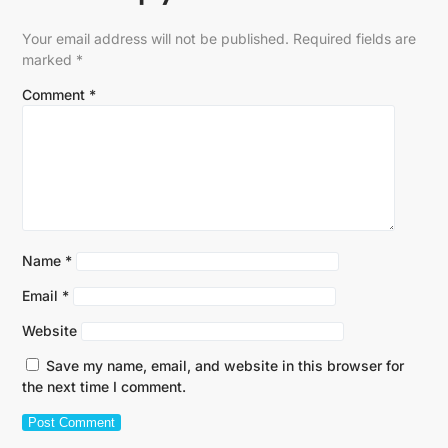
Your email address will not be published.
Required fields are
marked
*
Comment
*
Name
*
Email
*
Website
Save my name, email, and website in this browser for
the next time I comment.