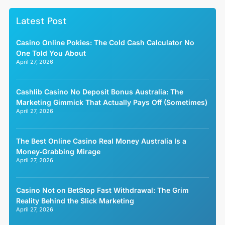
Latest Post
Casino Online Pokies: The Cold Cash Calculator No
One Told You About
April 27, 2026
Cashlib Casino No Deposit Bonus Australia: The
Marketing Gimmick That Actually Pays Off (Sometimes)
April 27, 2026
The Best Online Casino Real Money Australia Is a
Money‑Grabbing Mirage
April 27, 2026
Casino Not on BetStop Fast Withdrawal: The Grim
Reality Behind the Slick Marketing
April 27, 2026