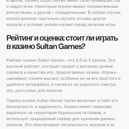
В целом, Казино Sultan Games имеет свои преимущества
и недостатки. Некоторые игроки имеют положительные
впечатления, а другие – отрицательные. В любом случае,
игроки должны тщательно изучить отзывы других
игроков и условия онлайн-казино перед началом игры.
Рейтинг и оценка: стоит ли играть
в казино Sultan Games?
Рейтинг казино Sultan Games – это 4,5 из 5 баллов. Это
высокий рейтинг, который говорит о высоком уровне
сервиса и качества игр, предлагаемых казино. Игроки
оценивают казино высоко, особенно из-за его простого и
удобного интерфейса, а также из-за широкого спектра
игр, доступных для игроков.
Оценка казино Sultan Games также включает в себя его
безопасность и надежность. Казино имеет лицензию,
выданную на территории Курильских островов, и
использует защищенный сервер для хранения данных
игроков. Это обеспечивает безопасность игроков и их