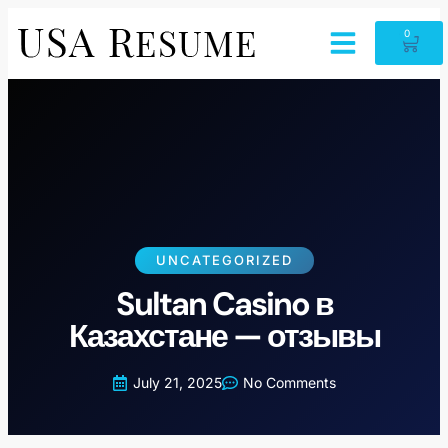
0
UNCATEGORIZED
Sultan Casino в
Казахстане — отзывы
July 21, 2025
No Comments