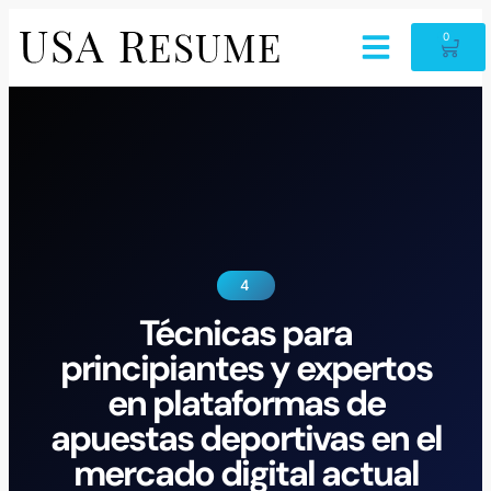
0
4
Técnicas para
principiantes y expertos
en plataformas de
apuestas deportivas en el
mercado digital actual