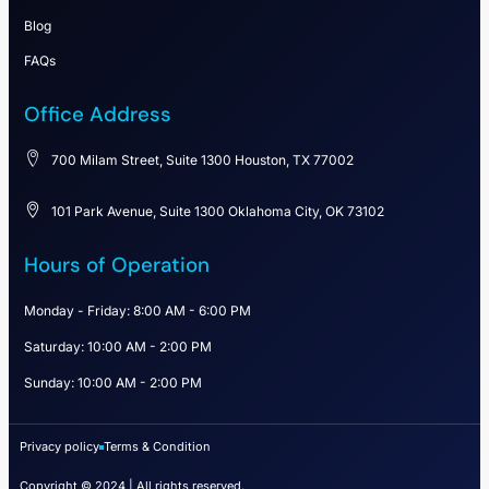
Blog
FAQs
Office Address
700 Milam Street, Suite 1300 Houston, TX 77002
101 Park Avenue, Suite 1300 Oklahoma City, OK 73102
Hours of Operation
Monday - Friday: 8:00 AM - 6:00 PM
Saturday: 10:00 AM - 2:00 PM
Sunday: 10:00 AM - 2:00 PM
Privacy policy
Terms & Condition
Copyright © 2024 | All rights reserved.