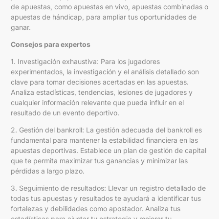
de apuestas, como apuestas en vivo, apuestas combinadas o
apuestas de hándicap, para ampliar tus oportunidades de
ganar.
Consejos para expertos
1. Investigación exhaustiva: Para los jugadores
experimentados, la investigación y el análisis detallado son
clave para tomar decisiones acertadas en las apuestas.
Analiza estadísticas, tendencias, lesiones de jugadores y
cualquier información relevante que pueda influir en el
resultado de un evento deportivo.
2. Gestión del bankroll: La gestión adecuada del bankroll es
fundamental para mantener la estabilidad financiera en las
apuestas deportivas. Establece un plan de gestión de capital
que te permita maximizar tus ganancias y minimizar las
pérdidas a largo plazo.
3. Seguimiento de resultados: Llevar un registro detallado de
todas tus apuestas y resultados te ayudará a identificar tus
fortalezas y debilidades como apostador. Analiza tus
estadísticas para ajustar tu estrategia y mejorar tu