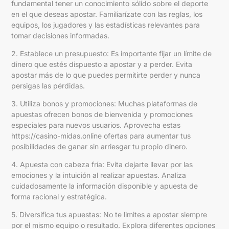
fundamental tener un conocimiento sólido sobre el deporte
en el que deseas apostar. Familiarízate con las reglas, los
equipos, los jugadores y las estadísticas relevantes para
tomar decisiones informadas.
2. Establece un presupuesto: Es importante fijar un límite de
dinero que estés dispuesto a apostar y a perder. Evita
apostar más de lo que puedes permitirte perder y nunca
persigas las pérdidas.
3. Utiliza bonos y promociones: Muchas plataformas de
apuestas ofrecen bonos de bienvenida y promociones
especiales para nuevos usuarios. Aprovecha estas
https://casino-midas.online
ofertas para aumentar tus
posibilidades de ganar sin arriesgar tu propio dinero.
4. Apuesta con cabeza fría: Evita dejarte llevar por las
emociones y la intuición al realizar apuestas. Analiza
cuidadosamente la información disponible y apuesta de
forma racional y estratégica.
5. Diversifica tus apuestas: No te limites a apostar siempre
por el mismo equipo o resultado. Explora diferentes opciones