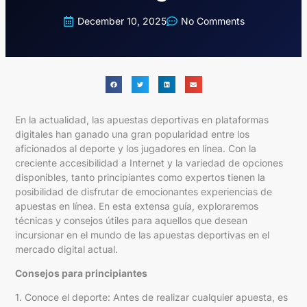
December 10, 2025
No Comments
En la actualidad, las apuestas deportivas en plataformas
digitales han ganado una gran popularidad entre los
aficionados al deporte y los jugadores en línea. Con la
creciente accesibilidad a Internet y la variedad de opciones
disponibles, tanto principiantes como expertos tienen la
posibilidad de disfrutar de emocionantes experiencias de
apuestas en línea. En esta extensa guía, exploraremos
técnicas y consejos útiles para aquellos que desean
incursionar en el mundo de las apuestas deportivas en el
mercado digital actual.
Consejos para principiantes
1. Conoce el deporte: Antes de realizar cualquier apuesta, es