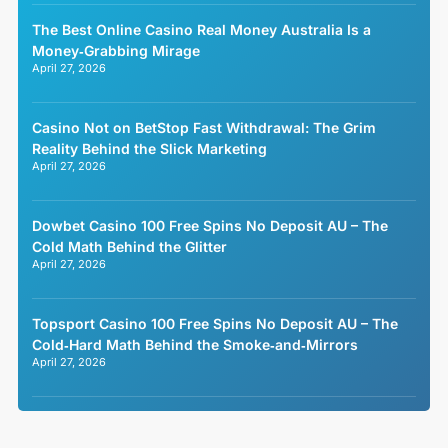
The Best Online Casino Real Money Australia Is a
Money‑Grabbing Mirage
April 27, 2026
Casino Not on BetStop Fast Withdrawal: The Grim
Reality Behind the Slick Marketing
April 27, 2026
Dowbet Casino 100 Free Spins No Deposit AU – The
Cold Math Behind the Glitter
April 27, 2026
Topsport Casino 100 Free Spins No Deposit AU – The
Cold‑Hard Math Behind the Smoke‑and‑Mirrors
April 27, 2026